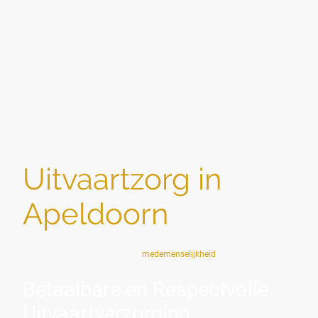
Uitvaartzorg in
Apeldoorn
Sociaal — zoals het bedoeld is:
medemenselijkheid
.
Betaalbare en Respectvolle
Uitvaartverzorging