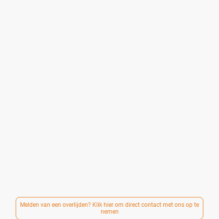
U bent bij ons welkom, precies zoals uw situatie is.
Wij verzorgen persoonlijke, respectvolle en betaalbare
uitvaarten — voor mensen die op een eenvoudige en
waardige manier afscheid willen nemen, zonder onnodige
kosten.
Of het nu gaat om een stille crematie, een klein afscheid
of een sobere ceremonie: samen kijken we naar wat past,
zowel in wensen als in budget.
Sinds 2017 begeleiden wij mensen in
Arnhem
en omgeving
bij het vormgeven van een afscheid, met aandacht voor
ieder verhaal en oog voor wat nodig is.
Betaalbaar betekent daarbij nooit minder zorg, aandacht
of respect. Iedereen verdient een liefdevol afscheid.
Er wordt gewerkt met duidelijke en transparante tarieven.
Een compleet verzorgde uitvaart is mogelijk vanaf €
2.250,-.
Wij zijn dag en nacht bereikbaar via 085-0608988.
Melden van een overlijden? Klik hier om direct contact met ons op te
nemen