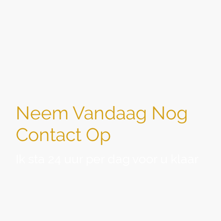
Neem Vandaag Nog
Contact Op
Ik sta 24 uur per dag voor u klaar
Heeft u vragen over de diensten van Sociale Uitvaartzorg
of wenst u een persoonlijke afspraak? Neem gerust
contact met mij op.
Ik help
u graag verder. Voor het
melden van een overlijden ben ik 24 uur per dag
telefonisch voor u bereikbaar via telefoonnummer:
085-0608988
. Ook op feestdagen.