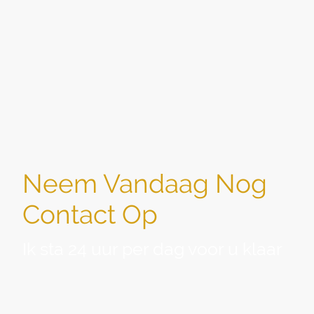
Neem Vandaag Nog
Contact Op
Ik sta 24 uur per dag voor u klaar
Heeft u vragen over de diensten van Sociale Uitvaartzorg
of wenst u een persoonlijke afspraak? Neem gerust
contact met mij op.
Ik help
u graag verder. Voor het
melden van een overlijden ben ik 24 uur per dag