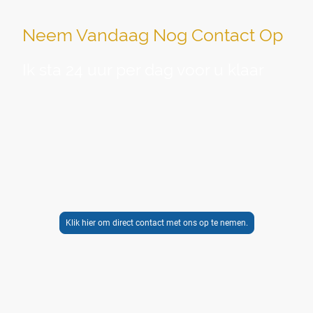
Neem Vandaag Nog Contact Op
Ik sta 24 uur per dag voor u klaar
Heeft u vragen over de diensten van Sociale Uitvaartzorg
of wenst u een persoonlijke afspraak? Neem gerust
contact met mij op.
Ik help
u graag verder. Voor het
melden van een overlijden ben ik 24 uur per dag
telefonisch voor u bereikbaar via telefoonnummer:
085-0608988
. Ook op feestdagen.
Klik hier om direct contact met ons op te nemen.