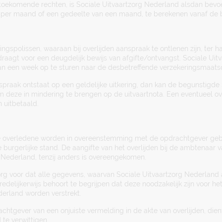
toekomende rechten, is Sociale Uitvaartzorg Nederland alsdan bevo
per maand of een gedeelte van een maand, te berekenen vanaf de b
ngspolissen, waaraan bij overlijden aanspraak te ontlenen zijn, ter h
draagt voor een deugdelijk bewijs van afgifte/ontvangst. Sociale Uit
van een week op te sturen naar de desbetreffende verzekeringsmaatsc
anspraak ontstaat op een geldelijke uitkering, dan kan de begunstigd
m deze in mindering te brengen op de uitvaartnota. Een eventueel o
 uitbetaald.
e overledene worden in overeenstemming met de opdrachtgever gebru
 burgerlijke stand. De aangifte van het overlijden bij de ambtenaar 
 Nederland, tenzij anders is overeengekomen.
rg voor dat alle gegevens, waarvan Sociale Uitvaartzorg Nederland 
edelijkerwijs behoort te begrijpen dat deze noodzakelijk zijn voor h
derland worden verstrekt.
chtgever van een onjuiste vermelding in de akte van overlijden, dien
te verwittigen.