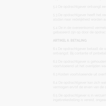
5.2 De opdrachtgever ontvangt ee
5.3 De opdrachtgever heeft het re
alsdan naar redelijkheid worden 
5.4 De in de overeenkomst vermeld
gebaseerd zijn op door de opdrach
ARTIKEL 6. BETALING
6.1 De opdrachtgever betaalt de op
ontvangst. Bij contante of pinbeta
6.2 De opdrachtgever is gehouden
voortvloeiend uit het overlijden 
6.3 Kosten voortvloeiende uit ove
6.4 De opdrachtgever kan zich wat 
vermogen en/of de erven van de 
6.5 De opdrachtgever is in verzuim
ingebrekestelling is vereist, ong