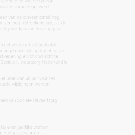
 vermelding van de daarbij
 worden verricht/geleverd.
ngaan van de overeenkomst nog
rijzen nog niet bekend zijn, zal de
rachtgever kan aan deze opgave
in het vorige artikel bedoelde
rlangd en/of de opdracht na de
nstverlening en/of opdracht te
 Sociale Uitvaartzorg Nederland is
et later dan 48 uur voor het
vaarde wijzigingen worden
heid van Sociale Uitvaartzorg
tarieven jaarlijks worden
en budget uitvaarten.