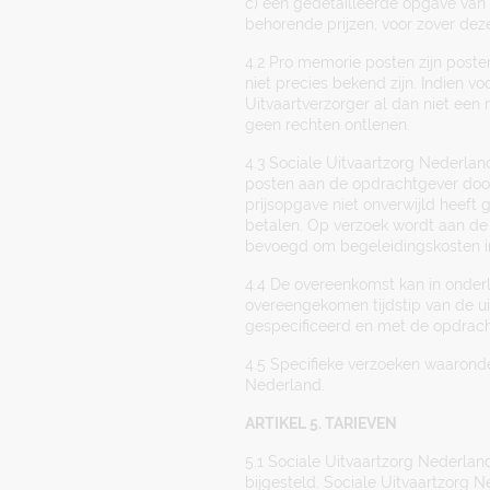
c) een gedetailleerde opgave van
behorende prijzen, voor zover dez
4.2 Pro memorie posten zijn post
niet precies bekend zijn. Indien v
Uitvaartverzorger al dan niet een
geen rechten ontlenen.
4.3 Sociale Uitvaartzorg Nederland
posten aan de opdrachtgever doo
prijsopgave niet onverwijld heeft 
betalen. Op verzoek wordt aan de 
bevoegd om begeleidingskosten in
4.4 De overeenkomst kan in onderl
overeengekomen tijdstip van de ui
gespecificeerd en met de opdrach
4.5 Specifieke verzoeken waaronde
Nederland.
ARTIKEL 5. TARIEVEN
5.1 Sociale Uitvaartzorg Nederland
bijgesteld. Sociale Uitvaartzorg N