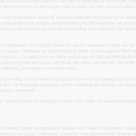
 de overeengekomen (vormen van) dienstverlening en leveringen met
e dienstverlening en leveringen niet op basis van een uitvaartpakket
en voor omschreven zaken of diensten waarvan de kosten bij het aa
oor bepaalde op te dragen dienstverlening en/of leveringen de juiste p
 richtprijs per post aangeven met vermelding “pro memorie”. De opd
 is gehouden zo mogelijk binnen 24 uur de werkelijke prijzen van de 
r te geven. Wanneer de opdrachtgever geen nadere opgave heeft ve
gewijzigd, is hij gehouden de reële prijzen van de desbetreffende die
opdrachtgever een kopie/uittreksel van nota’s van derden verstrekt.
 rekening te brengen over deze nota’s.
ing overleg en met wederzijds goedvinden worden gewijzigd, doch ni
tvaart. De financiële gevolgen, zowel voordelig als nadelig, van aan
tgever verrekend.
r opbaring thuis en verzorging vallen niet onder de verantwoordelijk
 hanteert vooraf vastgestelde tarieven van zaken en diensten, welke 
ederland verzorgt traditionele uitvaarten met bijbehorende tarieven 