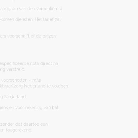
et aangaan van de overeenkomst.
komen diensten. Het tarief zal
s voorschrijft of de prijzen
especificeerde nota direct na
ng verstrekt.
 voorschotten – mits
Uitvaartzorg Nederland te voldoen.
rg Nederland.
amens en voor rekening van het
n zonder dat daartoe een
den toegerekend.