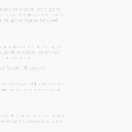
erland bevorderen, dat wijziging
s hij voor betaling van de kosten
an de opdrachtgever, tenzij een
nder drukwerk met betrekking tot
fouten in tekst(sten) komen voor
eft doorgegeven.
oor Sociale Uitvaartzorg
enties aansprakelijk indien en voor
tificatie aan hem toe te rekenen
drachtgever dient er zelf voor te
le Uitvaartzorg Nederland is niet