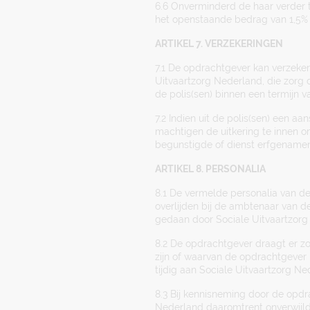
6.6 Onverminderd de haar verder 
het openstaande bedrag van 1,5% 
ARTIKEL 7. VERZEKERINGEN
7.1 De opdrachtgever kan verzekeri
Uitvaartzorg Nederland, die zorg 
de polis(sen) binnen een termijn 
7.2 Indien uit de polis(sen) een a
machtigen de uitkering te innen o
begunstigde of dienst erfgenamen
ARTIKEL 8. PERSONALIA
8.1 De vermelde personalia van d
overlijden bij de ambtenaar van de
gedaan door Sociale Uitvaartzorg
8.2 De opdrachtgever draagt er zo
zijn of waarvan de opdrachtgever r
tijdig aan Sociale Uitvaartzorg Ne
8.3 Bij kennisneming door de opdra
Nederland daaromtrent onverwijld 