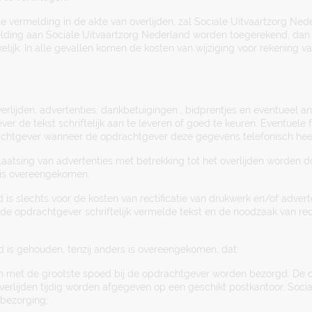
ste vermelding in de akte van overlijden, zal Sociale Uitvaartzorg Ned
elding aan Sociale Uitvaartzorg Nederland worden toegerekend, dan i
elijk. In alle gevallen komen de kosten van wijziging voor rekening v
erlijden, advertenties, dankbetuigingen , bidprentjes en eventueel a
ver de tekst schriftelijk aan te leveren of goed te keuren. Eventuele 
rachtgever wanneer de opdrachtgever deze gegevens telefonisch he
aatsing van advertenties met betrekking tot het overlijden worden d
 is overeengekomen.
 is slechts voor de kosten van rectificatie van drukwerk en/of advert
 de opdrachtgever schriftelijk vermelde tekst en de noodzaak van rec
d is gehouden, tenzij anders is overeengekomen, dat:
n met de grootste spoed bij de opdrachtgever worden bezorgd. De op
erlijden tijdig worden afgegeven op een geschikt postkantoor. Socia
tbezorging;