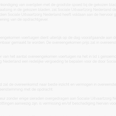
nkondiging van overlijden met de grootste spoed bij de gekozen blad
plaatsing in de gekozen bladen, zal Sociale Uitvaartzorg Nederland d
dien Sociale Uitvaartzorg Nederland heeft voldaan aan de hiervoor
ekening van de opdrachtgever.
reengekomen voertuigen dient uiterlijk op de dag voorafgaande aan de
enbaar gemaakt te worden. De overeengekomen prijs zal in overeen
r van het aantal overeengekomen voertuigen na het in lid 1 genoemd 
g Nederland een redelijke vergoeding te bepalen voor de door Socia
and zal de overeenkomst naar beste inzicht en vermogen in overeen
reenstemming met de opdracht.
keur zonder enige sieraden overgedragen aan Sociale Uitvaartzorg Ne
ttingen aanwezig zijn, is vermissing en/of beschadiging hiervan voor