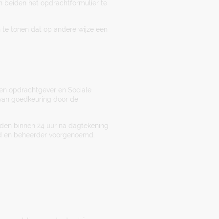
n beiden het opdrachtformulier te
n te tonen dat op andere wijze een
sen opdrachtgever en Sociale
van goedkeuring door de
inden binnen 24 uur na dagtekening
nd en beheerder voorgenoemd.