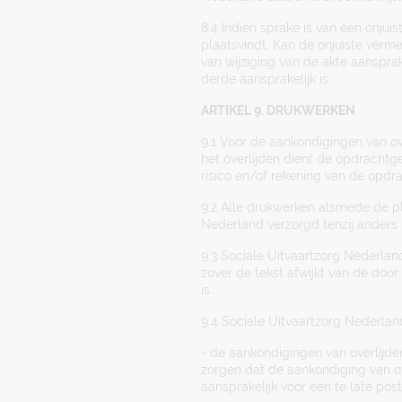
8.4 Indien sprake is van een onjui
plaatsvindt. Kan de onjuiste verm
van wijziging van de akte aansprak
derde aansprakelijk is.
ARTIKEL 9. DRUKWERKEN
9.1 Voor de aankondigingen van ov
het overlijden dient de opdrachtge
risico en/of rekening van de opd
9.2 Alle drukwerken alsmede de pl
Nederland verzorgd tenzij anders
9.3 Sociale Uitvaartzorg Nederland
zover de tekst afwijkt van de door
is.
9.4 Sociale Uitvaartzorg Nederlan
- de aankondigingen van overlijde
zorgen dat de aankondiging van ov
aansprakelijk voor een te late pos