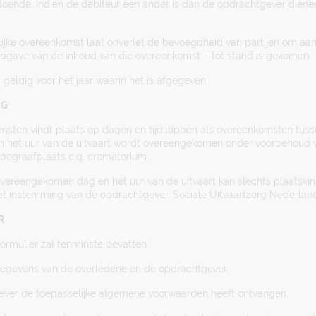
doende. Indien de debiteur een ander is dan de opdrachtgever diene
elijke overeenkomst laat onverlet de bevoegdheid van partijen om aa
opgave van de inhoud van die overeenkomst – tot stand is gekomen.
s geldig voor het jaar waarin het is afgegeven.
NG
iensten vindt plaats op dagen en tijdstippen als overeenkomsten tus
n het uur van de uitvaart wordt overeengekomen onder voorbehoud 
begraafplaats c.q. crematorium.
 overeengekomen dag en het uur van de uitvaart kan slechts plaatsv
et instemming van de opdrachtgever, Sociale Uitvaartzorg Nederla
R
ormulier zal tenminste bevatten:
e gegevens van de overledene en de opdrachtgever.
gever de toepasselijke algemene voorwaarden heeft ontvangen.