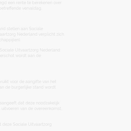
egd een rente te berekenen over
etreffende vervaldag.
and stellen aan Sociale
vaartzorg Nederland verplicht zich
happij(en).
e Sociale Uitvaartzorg Nederland
verschot wordt aan de
ikt voor de aangifte van het
van de burgerlijke stand wordt
aangeeft dat deze noodzakelijk
et uitvoeren van de overeenkomst,
t deze Sociale Uitvaartzorg