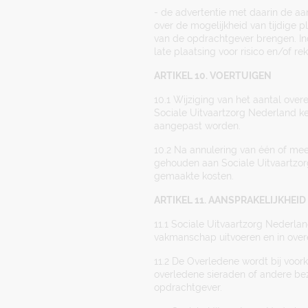
- de advertentie met daarin de aa
over de mogelijkheid van tijdige 
van de opdrachtgever brengen. In
late plaatsing voor risico en/of r
ARTIKEL 10. VOERTUIGEN
10.1 Wijziging van het aantal ove
Sociale Uitvaartzorg Nederland k
aangepast worden.
10.2 Na annulering van één of mee
gehouden aan Sociale Uitvaartzor
gemaakte kosten.
ARTIKEL 11. AANSPRAKELIJKHEID
11.1 Sociale Uitvaartzorg Nederl
vakmanschap uitvoeren en in ove
11.2 De Overledene wordt bij voor
overledene sieraden of andere bezi
opdrachtgever.