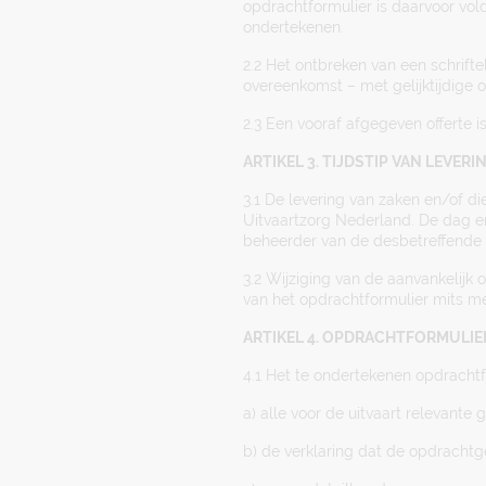
opdrachtformulier is daarvoor vol
ondertekenen.
2.2 Het ontbreken van een schrift
overeenkomst – met gelijktijdige 
2.3 Een vooraf afgegeven offerte i
ARTIKEL 3. TIJDSTIP VAN LEVERI
3.1 De levering van zaken en/of d
Uitvaartzorg Nederland. De dag e
beheerder van de desbetreffende 
3.2 Wijziging van de aanvankelijk
van het opdrachtformulier mits m
ARTIKEL 4. OPDRACHTFORMULIE
4.1 Het te ondertekenen opdrachtf
a) alle voor de uitvaart relevant
b) de verklaring dat de opdracht