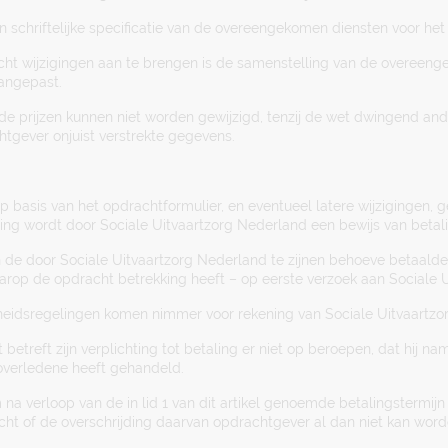
n schriftelijke specificatie van de overeengekomen diensten voor h
cht wijzigingen aan te brengen is de samenstelling van de overeenge
aangepast.
e prijzen kunnen niet worden gewijzigd, tenzij de wet dwingend ander
tgever onjuist verstrekte gegevens.
 basis van het opdrachtformulier, en eventueel latere wijzigingen, g
ling wordt door Sociale Uitvaartzorg Nederland een bewijs van betali
 de door Sociale Uitvaartzorg Nederland te zijnen behoeve betaalde
waarop de opdracht betrekking heeft – op eerste verzoek aan Sociale 
rheidsregelingen komen nimmer voor rekening van Sociale Uitvaartzo
betreft zijn verplichting tot betaling er niet op beroepen, dat hij n
overledene heeft gehandeld.
 na verloop van de in lid 1 van dit artikel genoemde betalingstermij
eacht of de overschrijding daarvan opdrachtgever al dan niet kan wor