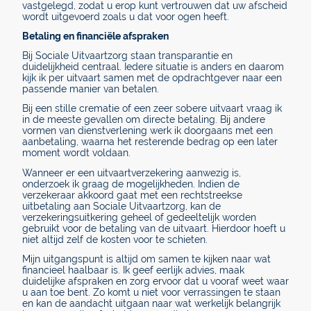
vastgelegd, zodat u erop kunt vertrouwen dat uw afscheid
wordt uitgevoerd zoals u dat voor ogen heeft.
Betaling en financiële afspraken
Bij Sociale Uitvaartzorg staan transparantie en
duidelijkheid centraal. Iedere situatie is anders en daarom
kijk ik per uitvaart samen met de opdrachtgever naar een
passende manier van betalen.
Bij een stille crematie of een zeer sobere uitvaart vraag ik
in de meeste gevallen om directe betaling. Bij andere
vormen van dienstverlening werk ik doorgaans met een
aanbetaling, waarna het resterende bedrag op een later
moment wordt voldaan.
Wanneer er een uitvaartverzekering aanwezig is,
onderzoek ik graag de mogelijkheden. Indien de
verzekeraar akkoord gaat met een rechtstreekse
uitbetaling aan Sociale Uitvaartzorg, kan de
verzekeringsuitkering geheel of gedeeltelijk worden
gebruikt voor de betaling van de uitvaart. Hierdoor hoeft u
niet altijd zelf de kosten voor te schieten.
Mijn uitgangspunt is altijd om samen te kijken naar wat
financieel haalbaar is. Ik geef eerlijk advies, maak
duidelijke afspraken en zorg ervoor dat u vooraf weet waar
u aan toe bent. Zo komt u niet voor verrassingen te staan
en kan de aandacht uitgaan naar wat werkelijk belangrijk