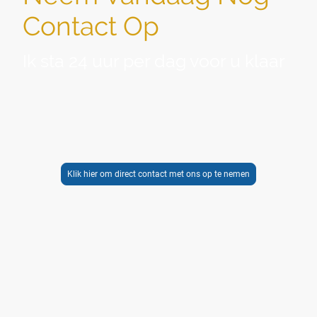
Contact Op
Ik sta 24 uur per dag voor u klaar
Heeft u vragen over de diensten van Sociale Uitvaartzorg
of wenst u een persoonlijke afspraak? Neem gerust
contact met mij op.
Ik help
u graag verder. Voor het
melden van een overlijden ben ik 24 uur per dag
telefonisch voor u bereikbaar via telefoonnummer:
085-0608988
. Ook op feestdagen.
Klik hier om direct contact met ons op te nemen