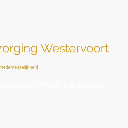
rzorging Westervoort
medemenselijkheid
pectvolle Uitvaartverzorging
a naast u, zonder oordeel".
t met een overlijden of omdat u zich voorbereidt op een naderend a
ld. Misschien is er weinig steun vanuit de omgeving, spelen financië
elijkheid.