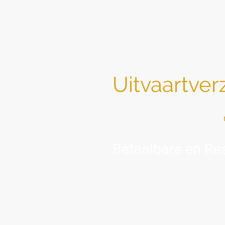
Uitvaartve
Sociaal — zoals het bedoeld is:
Betaalbare en Res
"Wat uw situatie ook is — ik st
U bent hier omdat u te maken heef
Soms zijn omstandigheden ingewikke
behoefte aan rust, eenvoud en duid