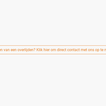
is die luistert, meedenkt en overzicht brengt.
 op een waardig afscheid. Samen kijken we naar wat mogelijk is en wa
duur te zijn. Daarom werk ik met duidelijke en transparante tarieven. 
n van een overlijden? Klik hier om direct contact met ons op te