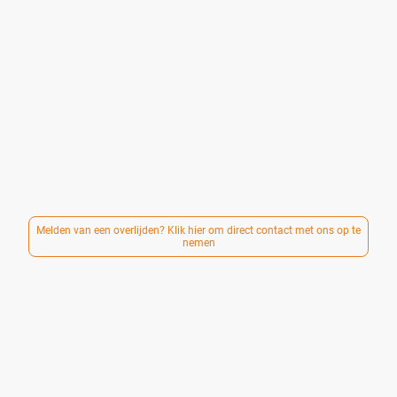
een rol of is er behoefte aan rust, eenvoud en
duidelijkheid.
Juist dan is het fijn als er iemand is die luistert, meedenkt
en overzicht brengt.
Ik geloof dat iedereen recht heeft op een waardig
afscheid. Samen kijken we naar wat mogelijk is en wat
past bij de overledene én bij degenen die achterblijven.
Een liefdevol afscheid hoeft niet duur te zijn. Daarom werk
ik met duidelijke en transparante tarieven. Een volledig
verzorgde crematie is mogelijk vanaf € 2.250,-.
Melden van een overlijden? Klik hier om direct contact met ons op te
nemen