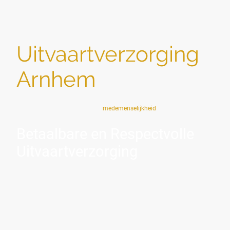
Uitvaartverzorging
Arnhem
Sociaal — zoals het bedoeld is:
medemenselijkheid
Betaalbare en Respectvolle
Uitvaartverzorging
"Wat uw situatie ook is — ik sta naast u, zonder
oordeel".
U bent hier omdat u te maken heeft met een overlijden of
omdat u zich voorbereidt op een naderend afscheid.
Soms zijn omstandigheden ingewikkeld. Misschien is er
weinig steun vanuit de omgeving, spelen financiële zorgen