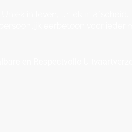
Uniek in leven, uniek in afscheid.
persoonlijk eerbetoon voor ieder 
Sociaal — zoals het bedoeld is: medemenselijkheid.
lbare en Respectvolle Uitvaartverz
heeft met een overlijden, of omdat u zich voorbereidt op een
het belangrijk dat u kunt vertrouwen op een uitvaartverzorger 
 “sociaal” niet voor een instantie of overheidsdienst, maar vo
j.
 zijn er wanneer het nodig is.