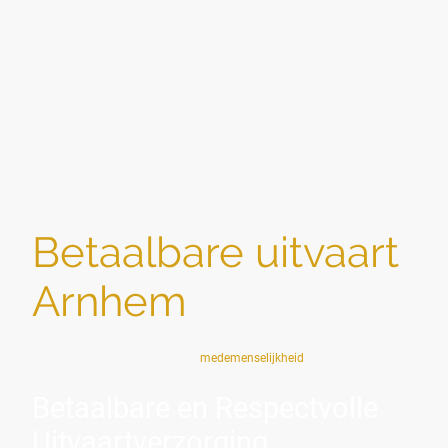
Betaalbare uitvaart
Arnhem
Sociaal — zoals het bedoeld is:
medemenselijkheid
Betaalbare en Respectvolle
Uitvaartverzorging