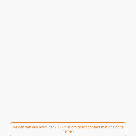
U bent bij ons welkom, precies zoals uw situatie is.
Wij verzorgen persoonlijke, respectvolle en betaalbare
uitvaarten — voor mensen die op een eenvoudige en
waardige manier afscheid willen nemen, zonder onnodige
kosten.
Of het nu gaat om een stille crematie, een klein afscheid
of een sobere ceremonie: samen kijken we naar wat past,
zowel in wensen als in budget.
Sinds 2017 begeleiden wij mensen in
Arnhem
en omgeving
bij het vormgeven van een afscheid, met aandacht voor
ieder verhaal en oog voor wat nodig is.
Betaalbaar betekent daarbij nooit minder zorg, aandacht
of respect. Iedereen verdient een liefdevol afscheid.
Er wordt gewerkt met duidelijke en transparante tarieven.
Een compleet verzorgde uitvaart is mogelijk vanaf €
2.250,-.
Wij zijn dag en nacht bereikbaar via 085-0608988.
Melden van een overlijden? Klik hier om direct contact met ons op te
nemen