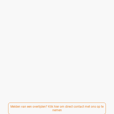
U bent bij ons welkom, precies zoals uw situatie is.
Wij verzorgen persoonlijke, respectvolle en betaalbare
uitvaarten — voor mensen die op een eenvoudige en
waardige manier afscheid willen nemen, zonder onnodige
kosten.
Of het nu gaat om een stille crematie, een klein afscheid
of een sobere ceremonie: samen kijken we naar wat past,
zowel in wensen als in budget.
Sinds 2017 begeleiden wij mensen in
Arnhem
en omgeving
bij het vormgeven van een afscheid, met aandacht voor
ieder verhaal en oog voor wat nodig is.
Betaalbaar betekent daarbij nooit minder zorg, aandacht
of respect. Iedereen verdient een liefdevol afscheid.
Er wordt gewerkt met duidelijke en transparante tarieven.
Een compleet verzorgde uitvaart is mogelijk vanaf €
2.250,-.
Wij zijn dag en nacht bereikbaar via 085-0608988.
Melden van een overlijden? Klik hier om direct contact met ons op te
nemen