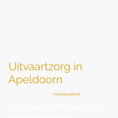
Uitvaartzorg in
Apeldoorn
Sociaal — zoals het bedoeld is:
medemenselijkheid
Betaalbare en Respectvolle
Uitvaartverzorging