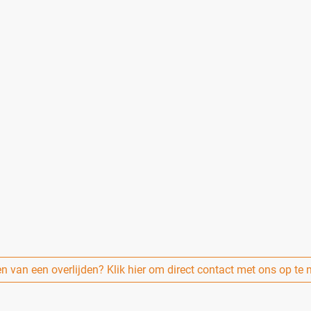
s uw situatie is.
ectvolle en betaalbare uitvaarten — voor mensen die op een eenvoud
sten.
atie, een klein afscheid of een sobere ceremonie: samen kijken we na
 in
Arnhem
en omgeving bij het vormgeven van een afscheid, met aa
minder zorg, aandacht of respect. Iedereen verdient een liefdevol af
 transparante tarieven. Een compleet verzorgde uitvaart is mogelijk 
via 085-0608988.
n van een overlijden? Klik hier om direct contact met ons op te