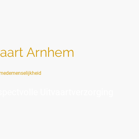
vaart Arnhem
medemenselijkheid
pectvolle Uitvaartverzorging
a naast u, zonder oordeel".
t met een overlijden of omdat u zich voorbereidt op een naderend a
ld. Misschien is er weinig steun vanuit de omgeving, spelen financië
elijkheid.