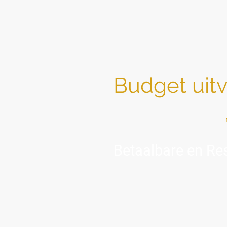
Budget uit
Sociaal — zoals het bedoeld is:
Betaalbare en Res
"Wat uw situatie ook is — ik st
U bent hier omdat u te maken heef
Soms zijn omstandigheden ingewikke
behoefte aan rust, eenvoud en duid