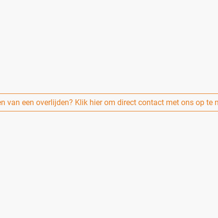
is die luistert, meedenkt en overzicht brengt.
 op een waardig afscheid. Samen kijken we naar wat mogelijk is en wa
duur te zijn. Daarom werk ik met duidelijke en transparante tarieven. 
n van een overlijden? Klik hier om direct contact met ons op te